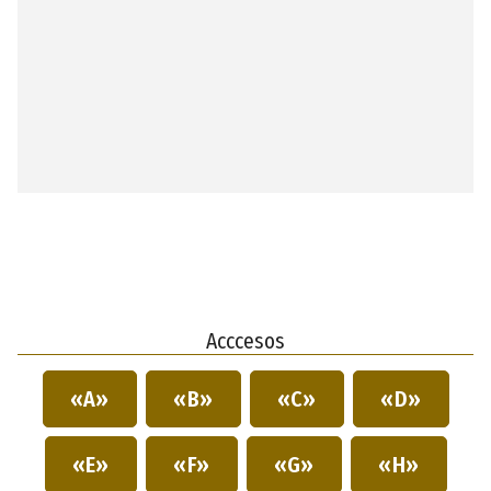
Acccesos
«A»
«B»
«C»
«D»
«E»
«F»
«G»
«H»