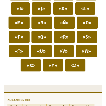
«I»
«J»
«K»
«L»
«M»
«N»
«Ñ»
«O»
«P»
«Q»
«R»
«S»
«T»
«U»
«V»
«W»
«X»
«Y»
«Z»