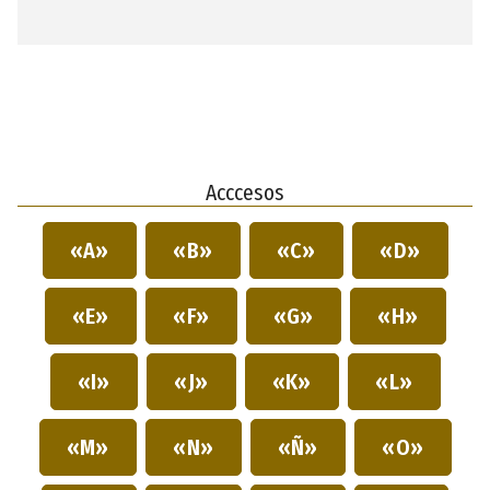
Acccesos
«A»
«B»
«C»
«D»
«E»
«F»
«G»
«H»
«I»
«J»
«K»
«L»
«M»
«N»
«Ñ»
«O»