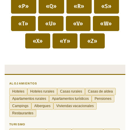
«P»
«Q»
«R»
«S»
«T»
«U»
«V»
«W»
«X»
«Y»
«Z»