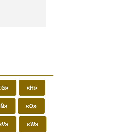
«G»
«H»
Ñ»
«O»
«V»
«W»