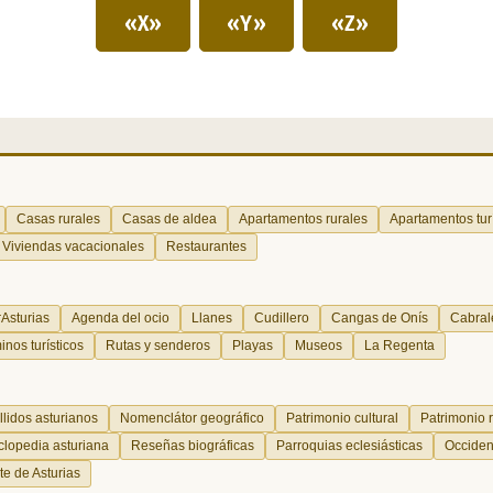
«X»
«Y»
«Z»