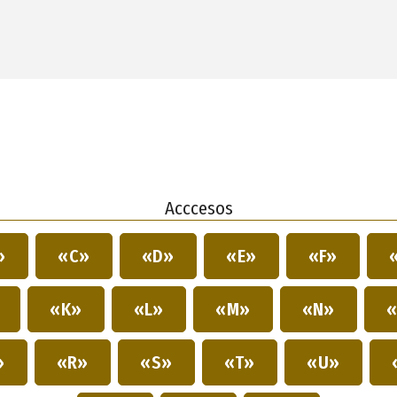
Acccesos
»
«C»
«D»
«E»
«F»
»
«K»
«L»
«M»
«N»
«
»
«R»
«S»
«T»
«U»