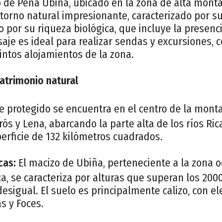
o de Peña Ubiña, ubicado en la zona de alta mont
torno natural impresionante, caracterizado por s
o por su riqueza biológica, que incluye la presenc
saje es ideal para realizar sendas y excursiones, c
intos alojamientos de la zona.
Patrimonio natural
je protegido se encuentra en el centro de la mont
rós y Lena, abarcando la parte alta de los ríos Ric
erficie de 132 kilómetros cuadrados.
cas:
El macizo de Ubiña, perteneciente a la zona o
ca, se caracteriza por alturas que superan los 200
desigual. El suelo es principalmente calizo, con e
s y Foces.