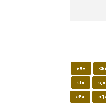
«A»
«B
«I»
«J
«P»
«Q