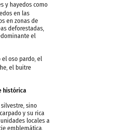
res y hayedos como
yedos en las
bos en zonas de
eas deforestadas,
redominante el
el oso pardo, el
che, el buitre
 histórica
silvestre, sino
scarpado y su rica
munidades locales a
ecie emblemática,