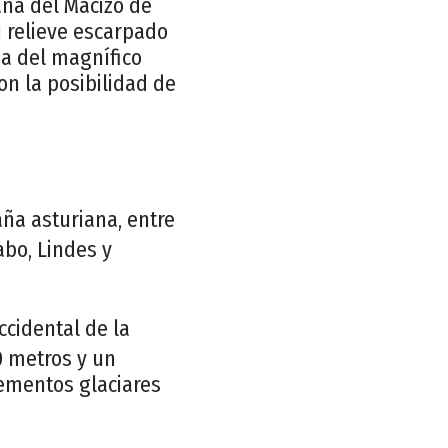
aña del Macizo de
u relieve escarpado
ia del magnífico
on la posibilidad de
aña asturiana, entre
abo, Lindes y
ccidental de la
0 metros y un
lementos glaciares