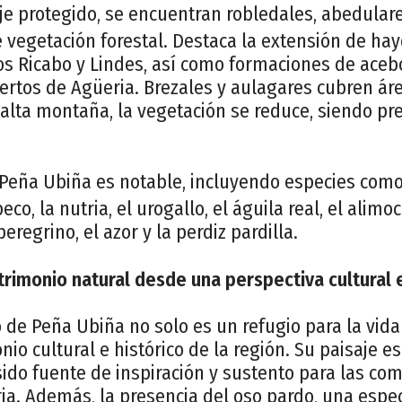
je protegido, se encuentran robledales, abedula
e vegetación forestal. Destaca la extensión de ha
íos Ricabo y Lindes, así como formaciones de ace
ertos de Agüeria. Brezales y aulagares cubren ár
 alta montaña, la vegetación se reduce, siendo p
Peña Ubiña es notable, incluyendo especies como 
beco, la nutria, el urogallo, el águila real, el alimo
eregrino, el azor y la perdiz pardilla.
trimonio natural desde una perspectiva cultural e
o de Peña Ubiña no solo es un refugio para la vida 
io cultural e histórico de la región. Su paisaje e
ido fuente de inspiración y sustento para las co
oria. Además, la presencia del oso pardo, una esp