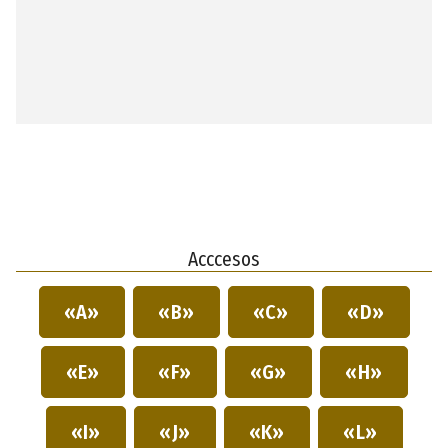
Acccesos
«A»
«B»
«C»
«D»
«E»
«F»
«G»
«H»
«I»
«J»
«K»
«L»