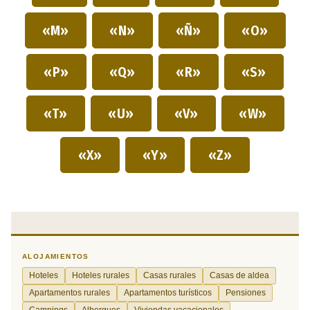
«M»
«N»
«Ñ»
«O»
«P»
«Q»
«R»
«S»
«T»
«U»
«V»
«W»
«X»
«Y»
«Z»