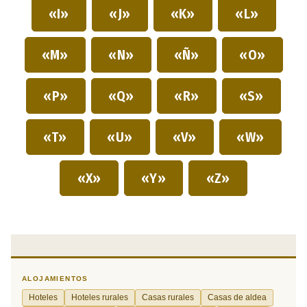
«I»
«J»
«K»
«L»
«M»
«N»
«Ñ»
«O»
«P»
«Q»
«R»
«S»
«T»
«U»
«V»
«W»
«X»
«Y»
«Z»