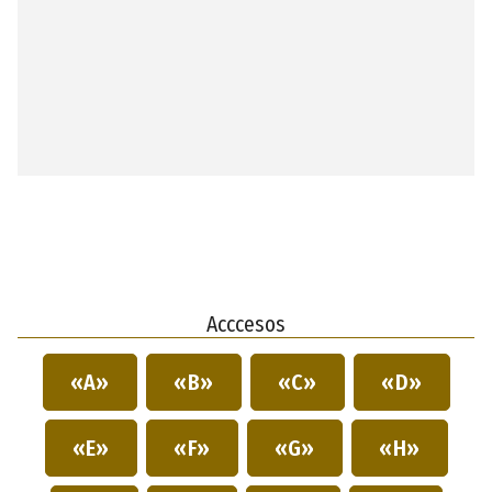
Acccesos
«A»
«B»
«C»
«D»
«E»
«F»
«G»
«H»