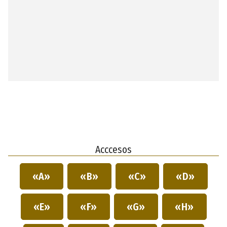
Acccesos
«A»
«B»
«C»
«D»
«E»
«F»
«G»
«H»