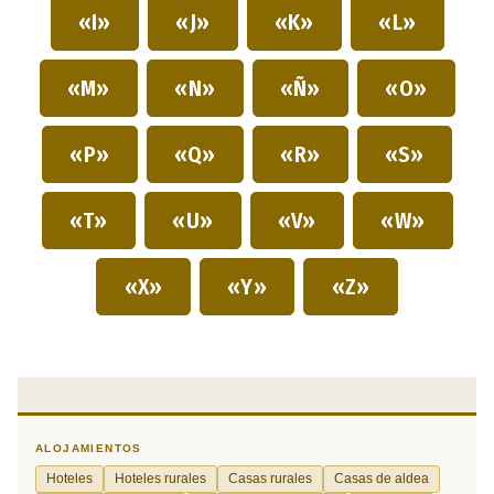
«I»
«J»
«K»
«L»
«M»
«N»
«Ñ»
«O»
«P»
«Q»
«R»
«S»
«T»
«U»
«V»
«W»
«X»
«Y»
«Z»