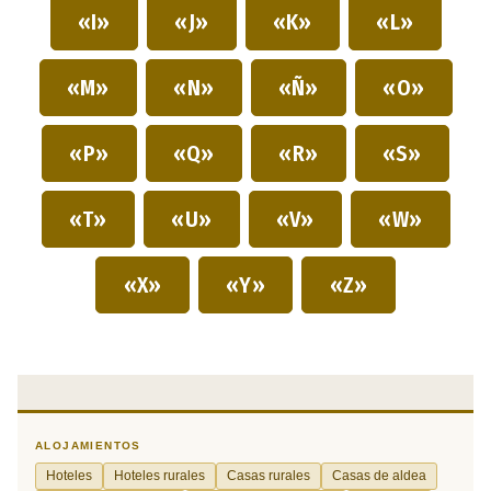
«I»
«J»
«K»
«L»
«M»
«N»
«Ñ»
«O»
«P»
«Q»
«R»
«S»
«T»
«U»
«V»
«W»
«X»
«Y»
«Z»