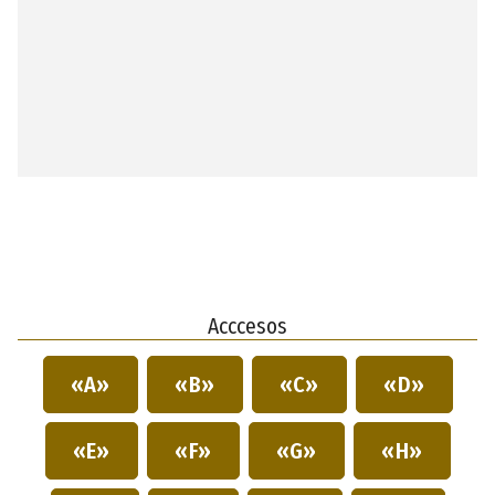
Acccesos
«A»
«B»
«C»
«D»
«E»
«F»
«G»
«H»