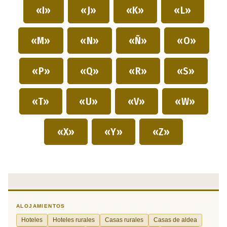
«I»
«J»
«K»
«L»
«M»
«N»
«Ñ»
«O»
«P»
«Q»
«R»
«S»
«T»
«U»
«V»
«W»
«X»
«Y»
«Z»