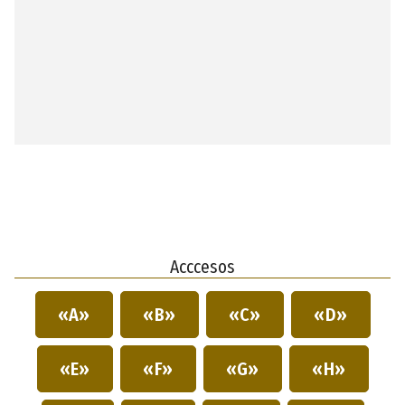
Acccesos
«A»
«B»
«C»
«D»
«E»
«F»
«G»
«H»