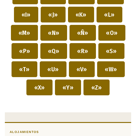
«I»
«J»
«K»
«L»
«M»
«N»
«Ñ»
«O»
«P»
«Q»
«R»
«S»
«T»
«U»
«V»
«W»
«X»
«Y»
«Z»