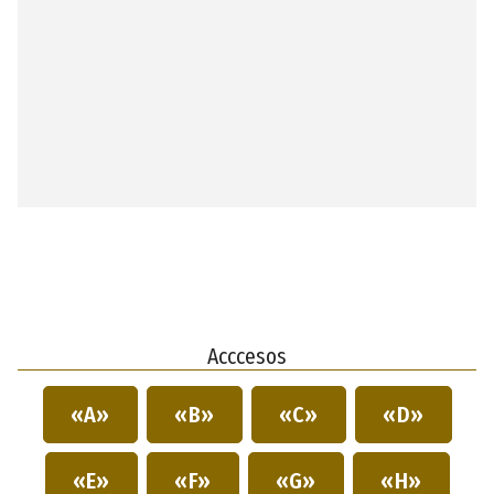
Acccesos
«A»
«B»
«C»
«D»
«E»
«F»
«G»
«H»