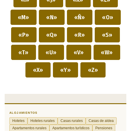
«M»
«N»
«Ñ»
«O»
«P»
«Q»
«R»
«S»
«T»
«U»
«V»
«W»
«X»
«Y»
«Z»