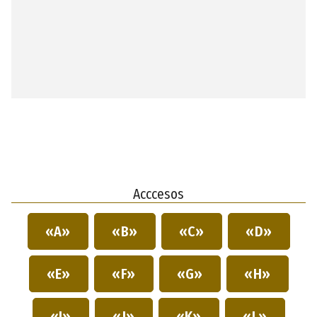
Acccesos
«A»
«B»
«C»
«D»
«E»
«F»
«G»
«H»
«I»
«J»
«K»
«L»