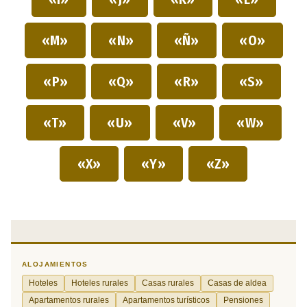
«M»
«N»
«Ñ»
«O»
«P»
«Q»
«R»
«S»
«T»
«U»
«V»
«W»
«X»
«Y»
«Z»