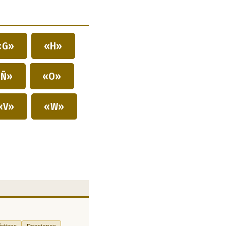
«G»
«H»
Ñ»
«O»
«V»
«W»