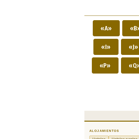
«A»
«B
«I»
«J
«P»
«Q