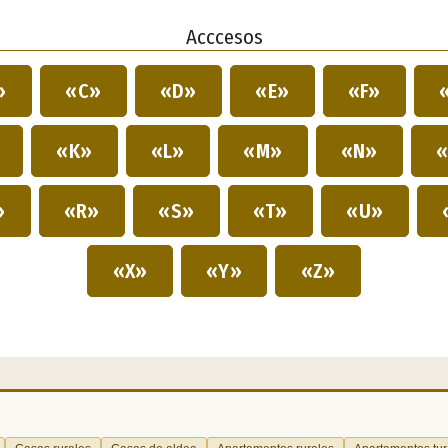
Acccesos
»
«C»
«D»
«E»
«F»
»
«K»
«L»
«M»
«N»
«
»
«R»
«S»
«T»
«U»
«X»
«Y»
«Z»