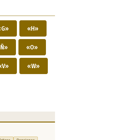
«G»
«H»
Ñ»
«O»
«V»
«W»