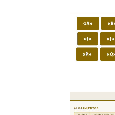
«A»
«B
«I»
«J
«P»
«Q