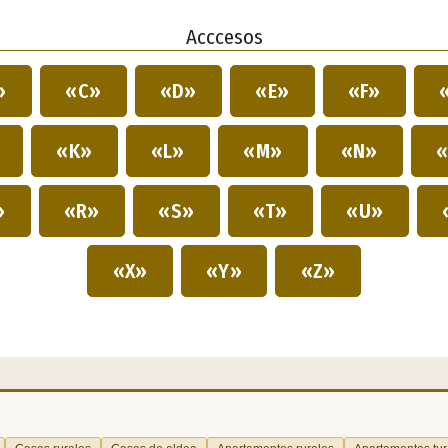
Acccesos
»
«C»
«D»
«E»
«F»
»
«K»
«L»
«M»
«N»
«
»
«R»
«S»
«T»
«U»
«X»
«Y»
«Z»