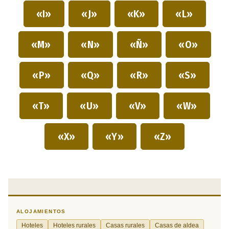
«I»
«J»
«K»
«L»
«M»
«N»
«Ñ»
«O»
«P»
«Q»
«R»
«S»
«T»
«U»
«V»
«W»
«X»
«Y»
«Z»