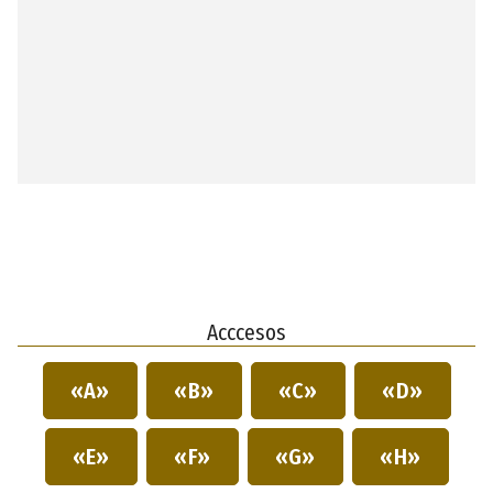
Acccesos
«A»
«B»
«C»
«D»
«E»
«F»
«G»
«H»