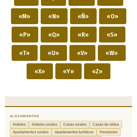
«M»
«N»
«Ñ»
«O»
«P»
«Q»
«R»
«S»
«T»
«U»
«V»
«W»
«X»
«Y»
«Z»