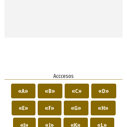
Acccesos
«A»
«B»
«C»
«D»
«E»
«F»
«G»
«H»
«I»
«J»
«K»
«L»