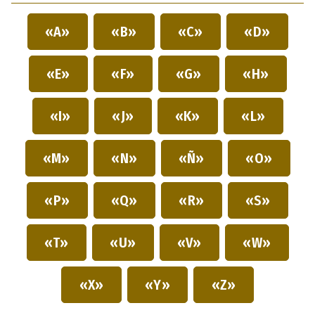
«A»
«B»
«C»
«D»
«E»
«F»
«G»
«H»
«I»
«J»
«K»
«L»
«M»
«N»
«Ñ»
«O»
«P»
«Q»
«R»
«S»
«T»
«U»
«V»
«W»
«X»
«Y»
«Z»