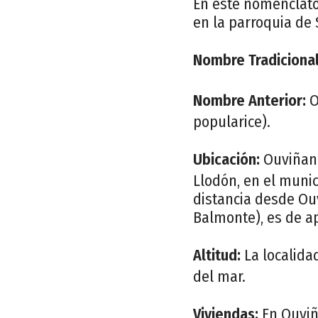
En este nomencláto
en la parroquia de
Nombre Tradicional
Nombre Anterior:
O
popularice).
Ubicación:
Ouviñana
Llodón, en el muni
distancia desde Ou
Balmonte), es de a
Altitud:
La localida
del mar.
Viviendas:
En Ouviña