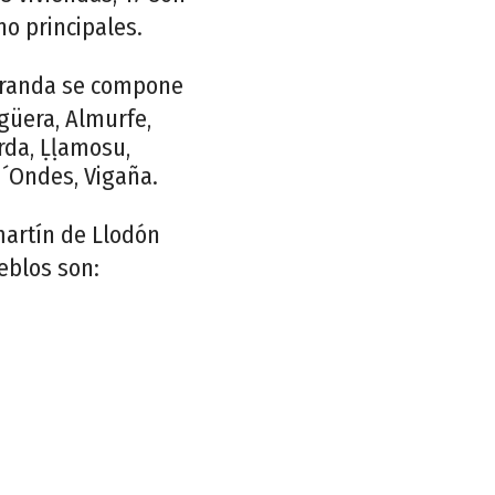
no principales.
iranda se compone
ugüera, Almurfe,
rda, Ḷḷamosu,
´Ondes, Vigaña.
artín de Llodón
ueblos son: