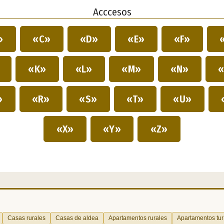
Acccesos
»
«C»
«D»
«E»
«F»
»
«K»
«L»
«M»
«N»
«
»
«R»
«S»
«T»
«U»
«X»
«Y»
«Z»