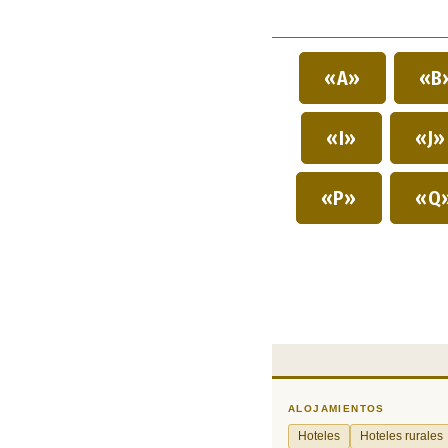
«A»
«B
«I»
«J
«P»
«Q