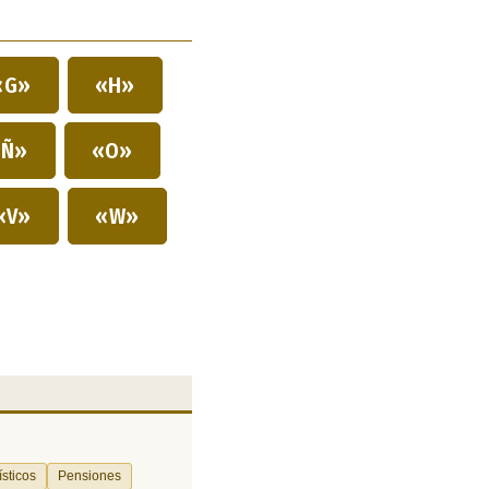
«G»
«H»
Ñ»
«O»
«V»
«W»