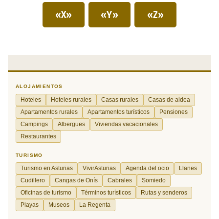
«X»
«Y»
«Z»