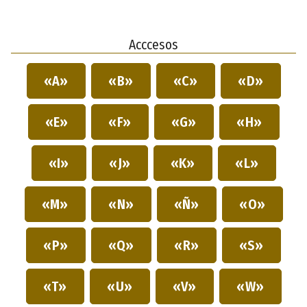
Acccesos
«A»
«B»
«C»
«D»
«E»
«F»
«G»
«H»
«I»
«J»
«K»
«L»
«M»
«N»
«Ñ»
«O»
«P»
«Q»
«R»
«S»
«T»
«U»
«V»
«W»