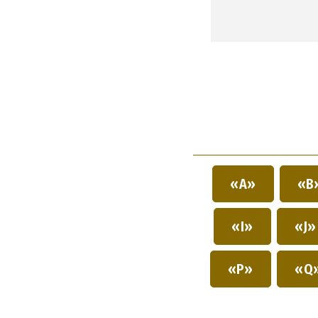
«A»
«B
«I»
«J
«P»
«Q