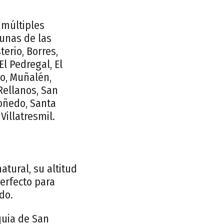
 múltiples
gunas de las
erio, Borres,
El Pedregal, El
ño, Muñalén,
Rellanos, San
oñedo, Santa
Villatresmil.
atural, su altitud
erfecto para
do.
quia de San