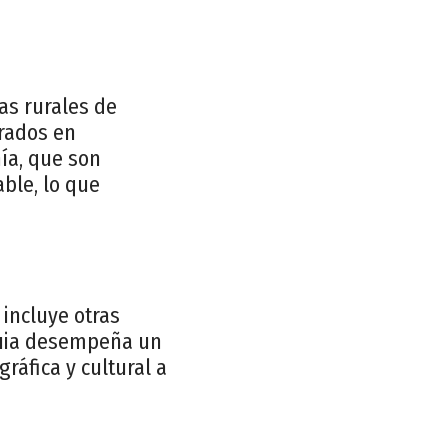
nas rurales de
crados en
nía, que son
ble, lo que
incluye otras
quia desempeña un
ráfica y cultural a