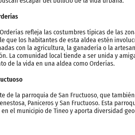
uscan escapar del bullicio de la vida urbana.
rderías
n Orderías refleja las costumbres típicas de las zo
le que los habitantes de esta aldea estén involu
nadas con la agricultura, la ganadería o la artesa
ón. La comunidad local tiende a ser unida y amiga
nto de la vida en una aldea como Orderías.
ructuoso
te de la parroquia de San Fructuoso, que también 
enestosa, Paniceros y San Fructuoso. Esta parro
n el municipio de Tineo y aporta diversidad geog