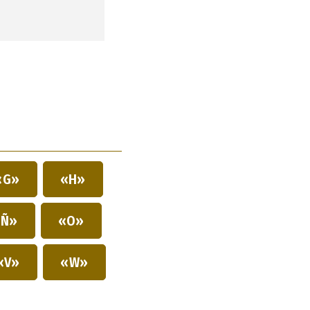
«G»
«H»
Ñ»
«O»
«V»
«W»