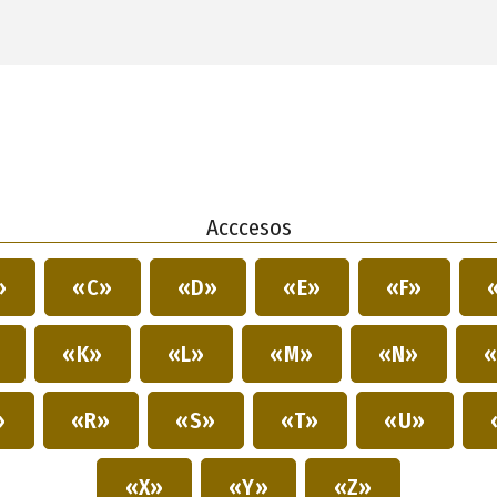
Acccesos
»
«C»
«D»
«E»
«F»
»
«K»
«L»
«M»
«N»
«
»
«R»
«S»
«T»
«U»
«X»
«Y»
«Z»