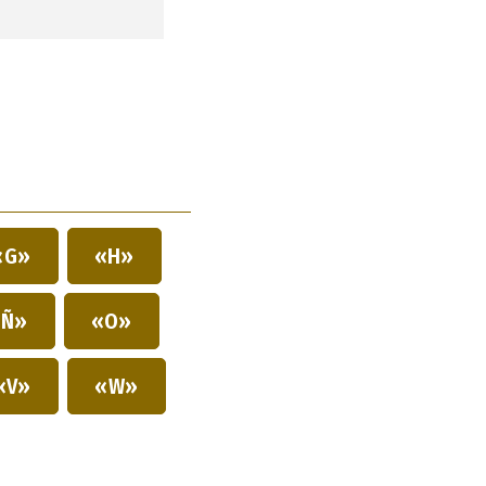
«G»
«H»
Ñ»
«O»
«V»
«W»