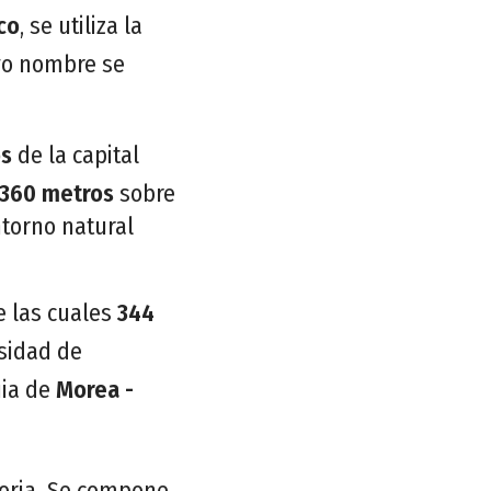
co
, se utiliza la
evo nombre se
os
de la capital
360 metros
sobre
ntorno natural
de las cuales
344
rsidad de
uia de
Morea -
toria. Se compone