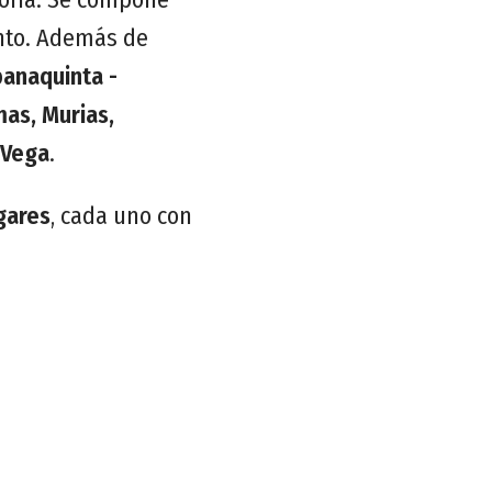
anto. Además de
banaquinta -
as, Murias,
 Vega
.
gares
, cada uno con