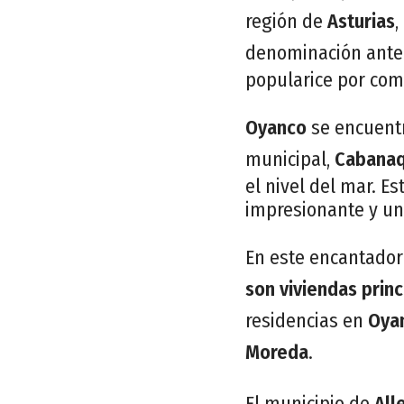
región de
Asturias
,
denominación anter
popularice por com
Oyanco
se encuentr
municipal,
Cabanaq
el nivel del mar. E
impresionante y un
En este encantador
son viviendas princ
residencias en
Oya
Moreda
.
El municipio de
All