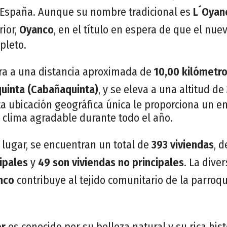
 España. Aunque su nombre tradicional es
L´Oyan
ior,
Oyanco
, en el título en espera de que el nu
pleto.
a a una distancia aproximada de
10,00 kilómetr
uinta (Cabañaquinta)
, y se eleva a una altitud de
sta ubicación geográfica única le proporciona un e
 clima agradable durante todo el año.
 lugar, se encuentran un total de
393 viviendas
, 
ipales
y
49 son viviendas no principales
. La dive
nco
contribuye al tejido comunitario de la parroq
er
es conocido por su belleza natural y su rica his