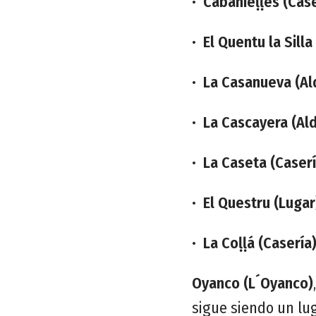
•
Cabanieḷḷes (Case
•
El Quentu la Silla
•
La Casanueva (Al
•
La Cascayera (Al
•
La Caseta (Caserí
•
El Questru (Lugar
•
La Coḷḷá (Casería
Oyanco (L´Oyanco)
sigue siendo un lug