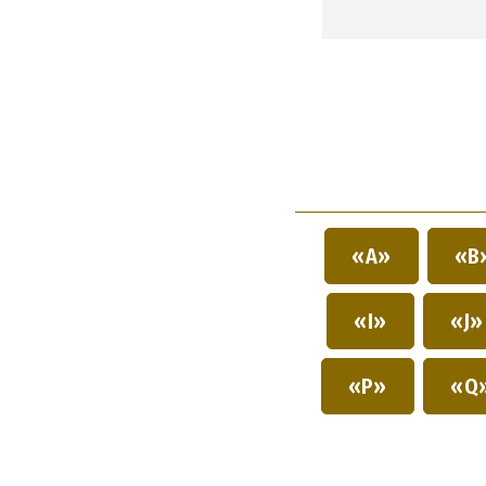
«A»
«B
«I»
«J
«P»
«Q