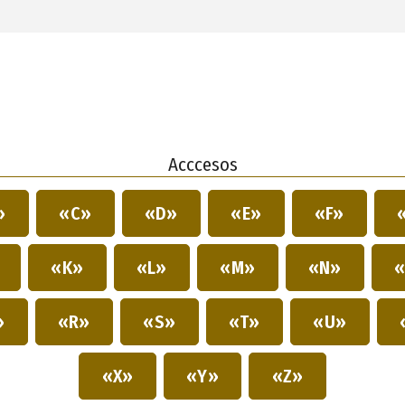
Acccesos
»
«C»
«D»
«E»
«F»
»
«K»
«L»
«M»
«N»
«
»
«R»
«S»
«T»
«U»
«X»
«Y»
«Z»