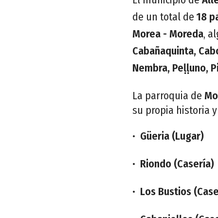
de un total de
18 p
Morea - Moreda
, a
Cabañaquinta, Cabo
Nembra, Peḷḷuno, P
La parroquia de
Mo
su propia historia 
•
Güeria (Lugar)
•
Riondo (Casería)
•
Los Bustios (Case