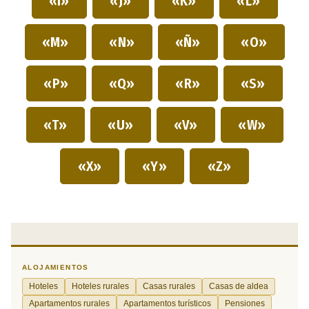
«I»
«J»
«K»
«L»
«M»
«N»
«Ñ»
«O»
«P»
«Q»
«R»
«S»
«T»
«U»
«V»
«W»
«X»
«Y»
«Z»