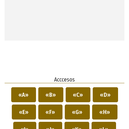
Acccesos
«A»
«B»
«C»
«D»
«E»
«F»
«G»
«H»