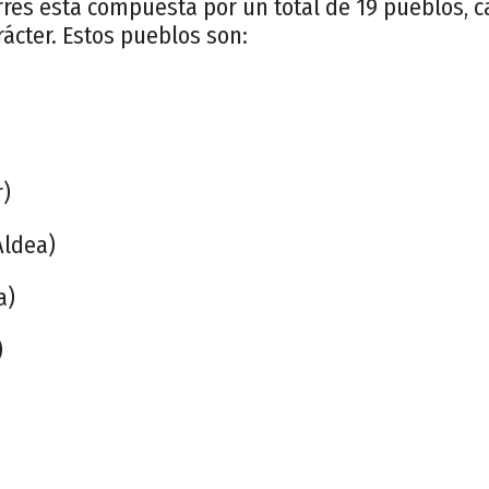
rres está compuesta por un total de 19 pueblos, 
rácter. Estos pueblos son:
r)
Aldea)
a)
)