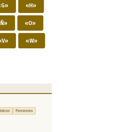
«G»
«H»
Ñ»
«O»
«V»
«W»