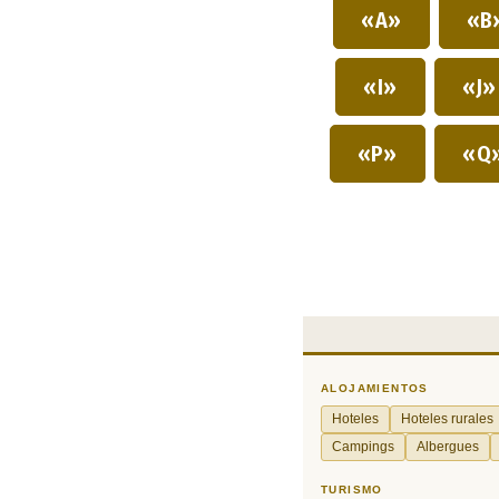
«A»
«B
«I»
«J
«P»
«Q