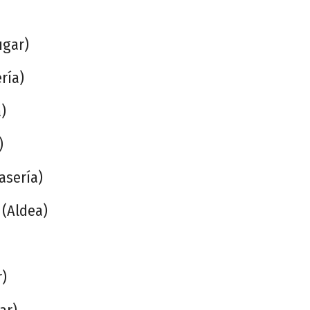
ugar)
ría)
)
)
asería)
 (Aldea)
r)