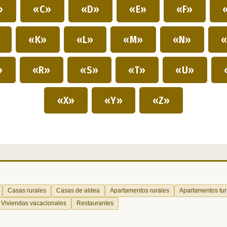
»
«C»
«D»
«E»
«F»
»
«K»
«L»
«M»
«N»
«
»
«R»
«S»
«T»
«U»
«X»
«Y»
«Z»