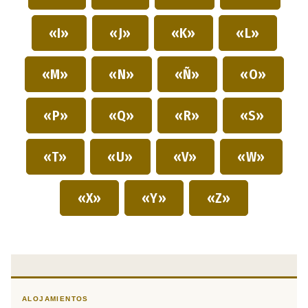
«I»
«J»
«K»
«L»
«M»
«N»
«Ñ»
«O»
«P»
«Q»
«R»
«S»
«T»
«U»
«V»
«W»
«X»
«Y»
«Z»