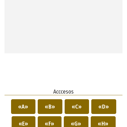
Acccesos
«A»
«B»
«C»
«D»
«E»
«F»
«G»
«H»