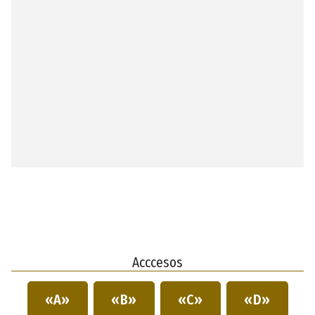
Acccesos
«A»
«B»
«C»
«D»