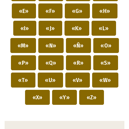
«E»
«F»
«G»
«H»
«I»
«J»
«K»
«L»
«M»
«N»
«Ñ»
«O»
«P»
«Q»
«R»
«S»
«T»
«U»
«V»
«W»
«X»
«Y»
«Z»