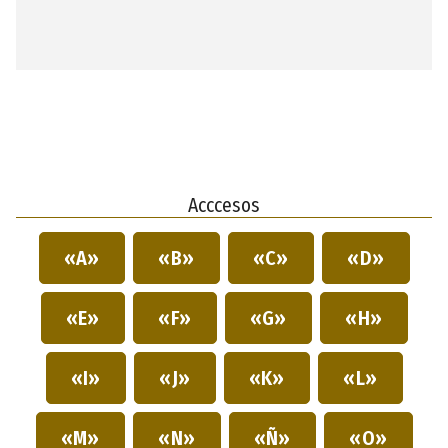
Acccesos
«A»
«B»
«C»
«D»
«E»
«F»
«G»
«H»
«I»
«J»
«K»
«L»
«M»
«N»
«Ñ»
«O»