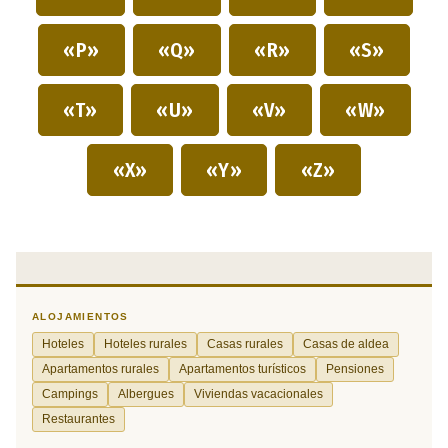
«P»
«Q»
«R»
«S»
«T»
«U»
«V»
«W»
«X»
«Y»
«Z»