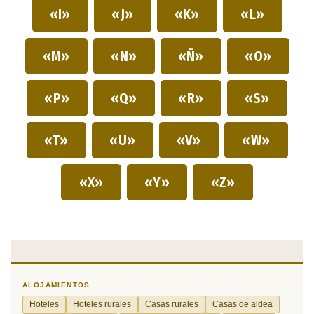
«I»
«J»
«K»
«L»
«M»
«N»
«Ñ»
«O»
«P»
«Q»
«R»
«S»
«T»
«U»
«V»
«W»
«X»
«Y»
«Z»