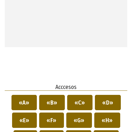
Acccesos
«A»
«B»
«C»
«D»
«E»
«F»
«G»
«H»