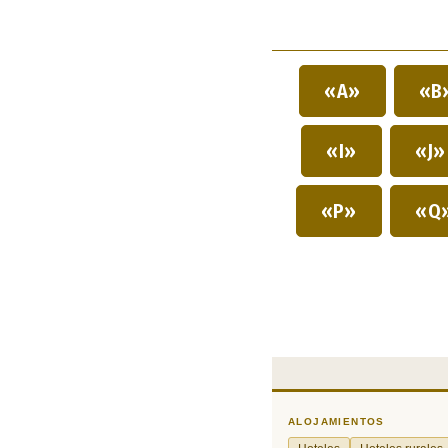
«A»
«B
«I»
«J
«P»
«Q