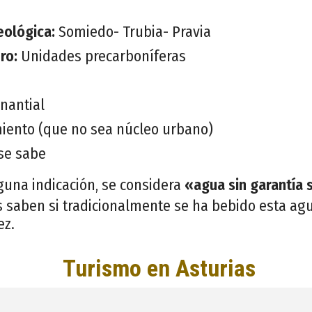
eológica:
Somiedo- Trubia- Pravia
ero:
Unidades precarboníferas
nantial
iento (que no sea núcleo urbano)
se sabe
guna indicación, se considera
«agua sin garantía 
 saben si tradicionalmente se ha bebido esta agu
ez.