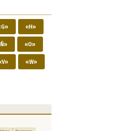
«G»
«H»
Ñ»
«O»
«V»
«W»