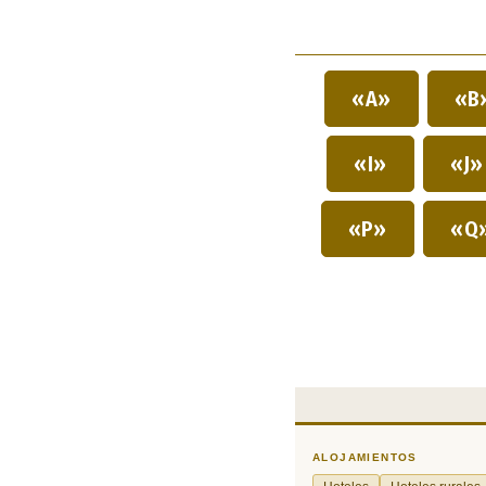
«A»
«B
«I»
«J
«P»
«Q