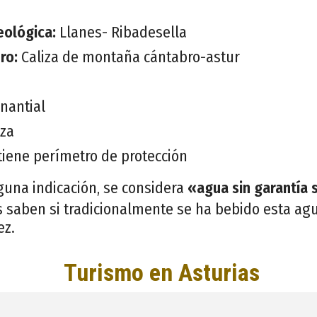
eológica:
Llanes- Ribadesella
ero:
Caliza de montaña cántabro-astur
nantial
iza
tiene perímetro de protección
guna indicación, se considera
«agua sin garantía 
 saben si tradicionalmente se ha bebido esta agu
ez.