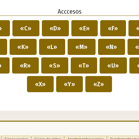
Acccesos
»
«C»
«D»
«E»
«F»
»
«K»
«L»
«M»
«N»
«
»
«R»
«S»
«T»
«U»
«X»
«Y»
«Z»