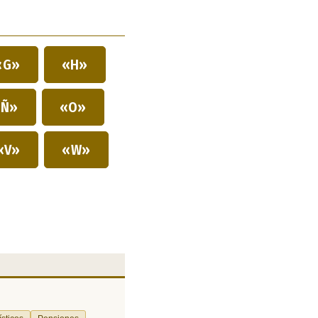
«G»
«H»
Ñ»
«O»
«V»
«W»