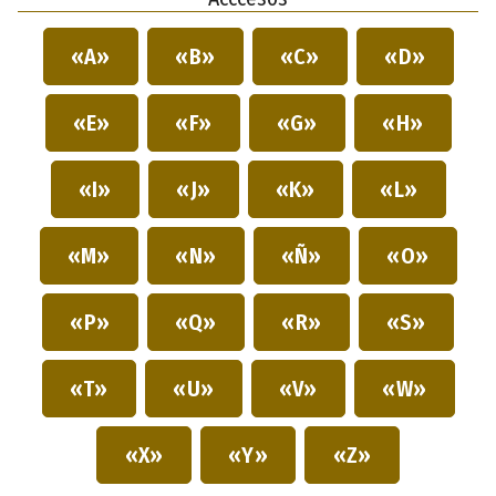
«A»
«B»
«C»
«D»
«E»
«F»
«G»
«H»
«I»
«J»
«K»
«L»
«M»
«N»
«Ñ»
«O»
«P»
«Q»
«R»
«S»
«T»
«U»
«V»
«W»
«X»
«Y»
«Z»