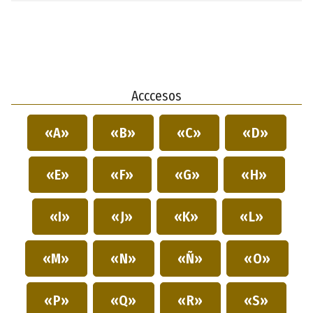
Acccesos
«A»
«B»
«C»
«D»
«E»
«F»
«G»
«H»
«I»
«J»
«K»
«L»
«M»
«N»
«Ñ»
«O»
«P»
«Q»
«R»
«S»