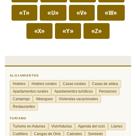
«T»
«U»
«V»
«W»
«X»
«Y»
«Z»