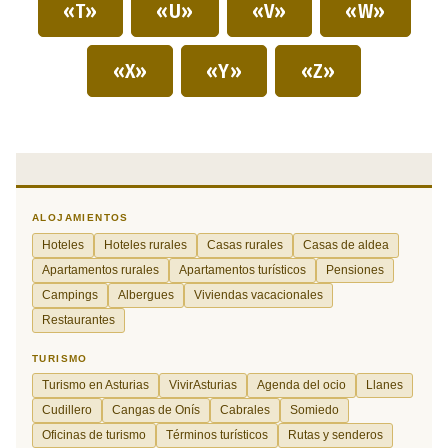
«T»
«U»
«V»
«W»
«X»
«Y»
«Z»