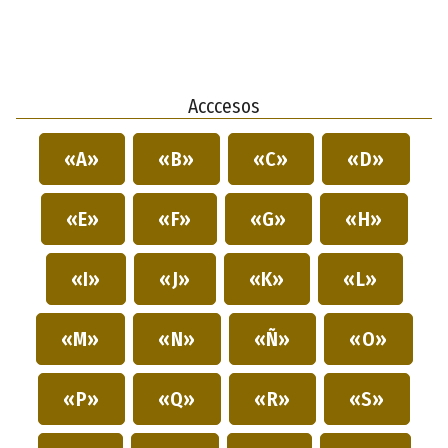
Acccesos
«A»
«B»
«C»
«D»
«E»
«F»
«G»
«H»
«I»
«J»
«K»
«L»
«M»
«N»
«Ñ»
«O»
«P»
«Q»
«R»
«S»