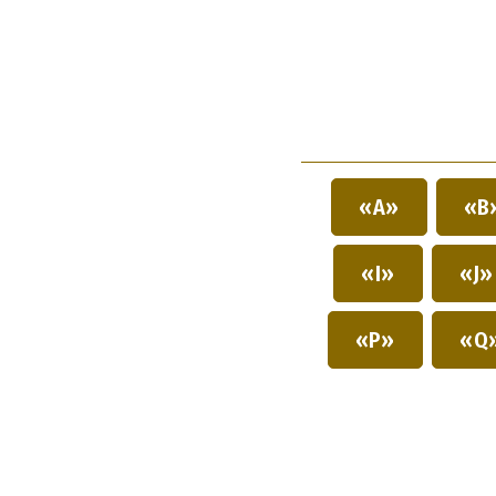
«A»
«B
«I»
«J
«P»
«Q