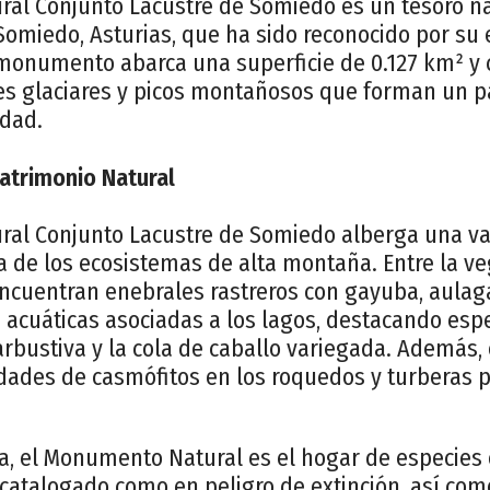
al Conjunto Lacustre de Somiedo es un tesoro nat
Somiedo, Asturias, que ha sido reconocido por su 
 monumento abarca una superficie de 0.127 km² 
les glaciares y picos montañosos que forman un p
idad.
Patrimonio Natural
al Conjunto Lacustre de Somiedo alberga una va
ca de los ecosistemas de alta montaña. Entre la v
ncuentran enebrales rastreros con gayuba, aulagar
cuáticas asociadas a los lagos, destacando espe
arbustiva y la cola de caballo variegada. Además,
ades de casmófitos en los roquedos y turberas p
na, el Monumento Natural es el hogar de especie
catalogado como en peligro de extinción, así como 