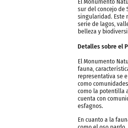
El Monumento Natur
sur del concejo de 
singularidad. Este
serie de lagos, val
belleza y biodivers
Detalles sobre el 
El Monumento Natur
fauna, característi
representativa se e
como comunidades a
como la potentilla 
cuenta con comunid
esfagnos.
En cuanto a la fau
como el oso pardo, 