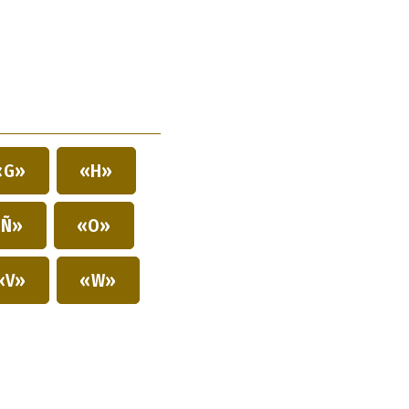
«G»
«H»
Ñ»
«O»
«V»
«W»