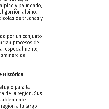
n alpino y palmeado,
l gorrión alpino.
ícolas de truchas y
ado por un conjunto
dencian procesos de
ia, especialmente,
Geominero de
e Histórica
efugio para la
ca de la región. Sus
aluablemente
región a lo largo