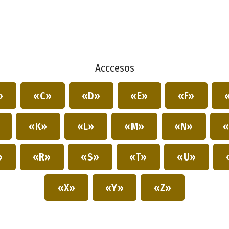
Acccesos
»
«C»
«D»
«E»
«F»
»
«K»
«L»
«M»
«N»
«
»
«R»
«S»
«T»
«U»
«X»
«Y»
«Z»