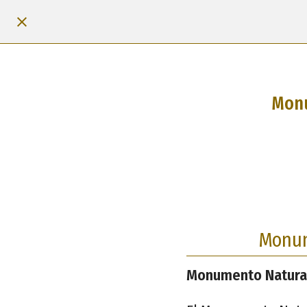
Monu
Monum
Monumento Natural