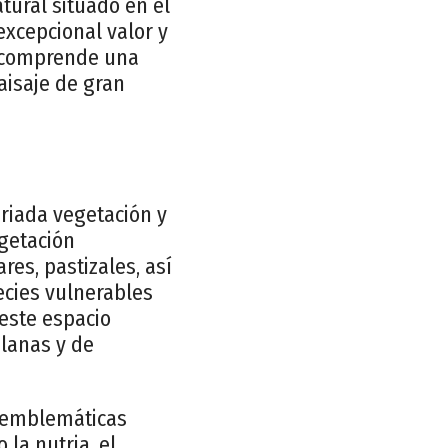
ural situado en el
excepcional valor y
y comprende una
aisaje de gran
riada vegetación y
egetación
es, pastizales, así
cies vulnerables
 este espacio
lanas y de
s emblemáticas
la nutria, el