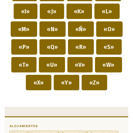
«I»
«J»
«K»
«L»
«M»
«N»
«Ñ»
«O»
«P»
«Q»
«R»
«S»
«T»
«U»
«V»
«W»
«X»
«Y»
«Z»