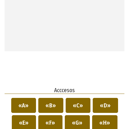
Acccesos
«A»
«B»
«C»
«D»
«E»
«F»
«G»
«H»