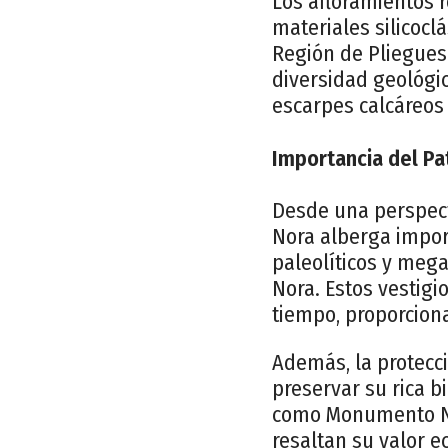
Los afloramientos 
materiales silicocl
Región de Pliegues 
diversidad geológic
escarpes calcáreos
Importancia del Pa
Desde una perspect
Nora alberga impor
paleolíticos y mega
Nora. Estos vestigi
tiempo, proporciona
Además, la protecc
preservar su rica b
como Monumento Na
resaltan su valor e