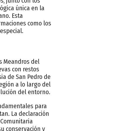
, junto con los
lógica única en la
ano. Esta
formaciones como los
especial.
os Meandros del
evas con restos
esia de San Pedro de
egión a lo largo del
olución del entorno.
undamentales para
tan. La declaración
 Comunitaria
su conservación y