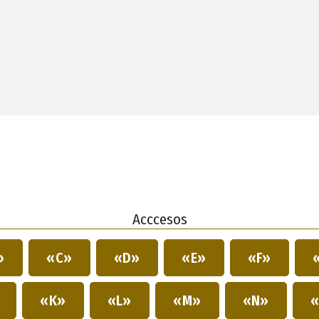
Acccesos
»
«C»
«D»
«E»
«F»
»
«K»
«L»
«M»
«N»
«