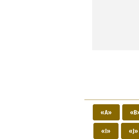
«A»
«B
«I»
«J