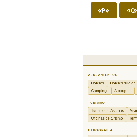
«P»
«Q