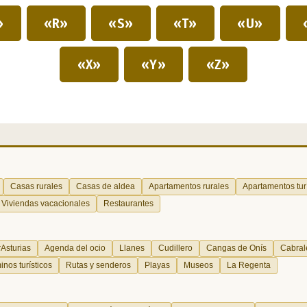
»
«R»
«S»
«T»
«U»
«X»
«Y»
«Z»