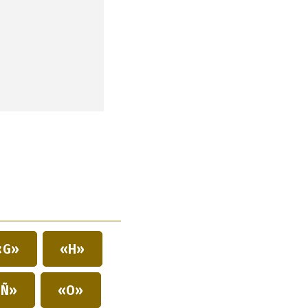
«G»
«H»
Ñ»
«O»