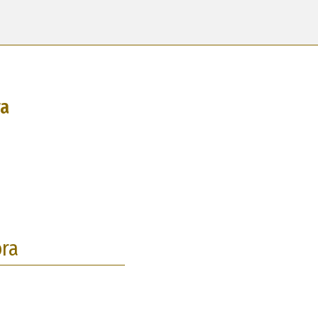
ra
ora