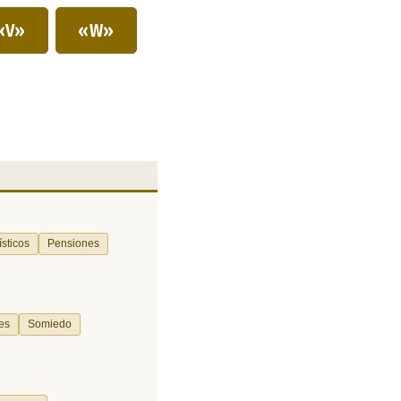
«V»
«W»