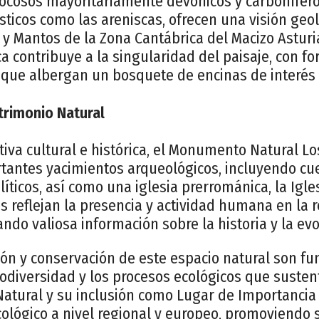
rocosos mayoritariamente devónicos y carboníferos
ásticos como las areniscas, ofrecen una visión geo
y Mantos de la Zona Cantábrica del Macizo Asturi
a contribuye a la singularidad del paisaje, con 
 que albergan un bosquete de encinas de interés 
trimonio Natural
iva cultural e histórica, el Monumento Natural L
tantes yacimientos arqueológicos, incluyendo cu
líticos, así como una iglesia prerrománica, la Igl
os reflejan la presencia y actividad humana en la r
ndo valiosa información sobre la historia y la ev
ión y conservación de este espacio natural son f
iodiversidad y los procesos ecológicos que susten
tural y su inclusión como Lugar de Importancia
cológico a nivel regional y europeo, promoviendo 