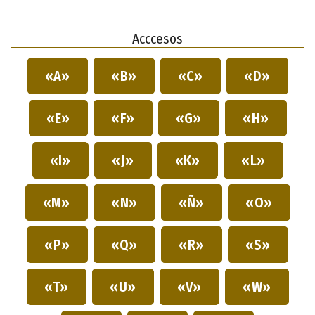
Acccesos
«A»
«B»
«C»
«D»
«E»
«F»
«G»
«H»
«I»
«J»
«K»
«L»
«M»
«N»
«Ñ»
«O»
«P»
«Q»
«R»
«S»
«T»
«U»
«V»
«W»