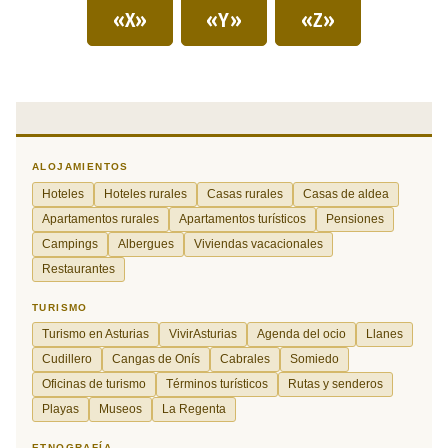
«X»
«Y»
«Z»