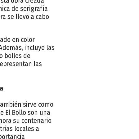
esta obra creada
nica de serigrafía
ra se llevó a cabo
hado en color
. Además, incluye las
o bollos de
 representan las
ca
 también sirve como
de El Bollo son una
emora su centenario
rias locales a
portancia