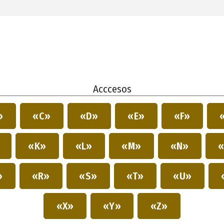
Acccesos
»
«C»
«D»
«E»
«F»
»
«K»
«L»
«M»
«N»
«
»
«R»
«S»
«T»
«U»
«X»
«Y»
«Z»