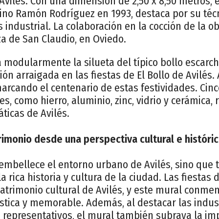
vilés. Con una dimensión de 2,50 x 8,50 metros, 
esino Ramón Rodríguez en 1993, destaca por su téc
 industrial. La colaboración en la cocción de la ob
za de San Claudio, en Oviedo.
 modularmente la silueta del típico bollo escarc
ión arraigada en las fiestas de El Bollo de Avilés
arcando el centenario de estas festividades. Cinc
es, como hierro, aluminio, zinc, vidrio y cerámica,
ticas de Avilés.
rimonio desde una perspectiva cultural e históri
 embellece el entorno urbano de Avilés, sino que
a rica historia y cultura de la ciudad. Las fiestas 
patrimonio cultural de Avilés, y este mural conm
tica y memorable. Además, al destacar las indust
s representativos, el mural también subraya la im