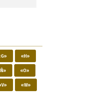
«G»
«H»
Ñ»
«O»
«V»
«W»