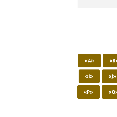
«A»
«B
«I»
«J
«P»
«Q