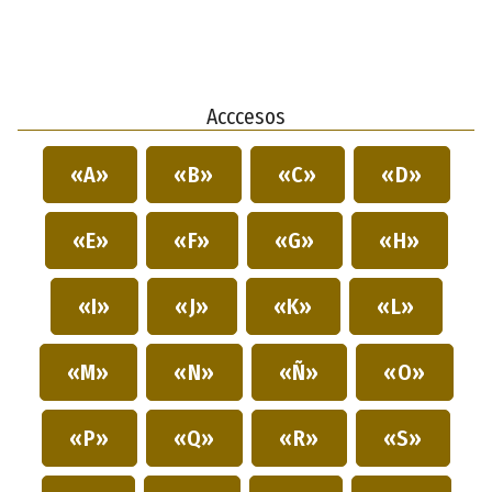
Acccesos
«A»
«B»
«C»
«D»
«E»
«F»
«G»
«H»
«I»
«J»
«K»
«L»
«M»
«N»
«Ñ»
«O»
«P»
«Q»
«R»
«S»