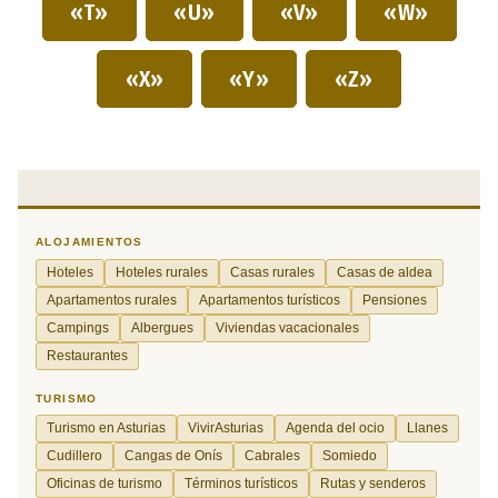
«T»
«U»
«V»
«W»
«X»
«Y»
«Z»