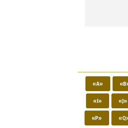
«A»
«B
«I»
«J
«P»
«Q