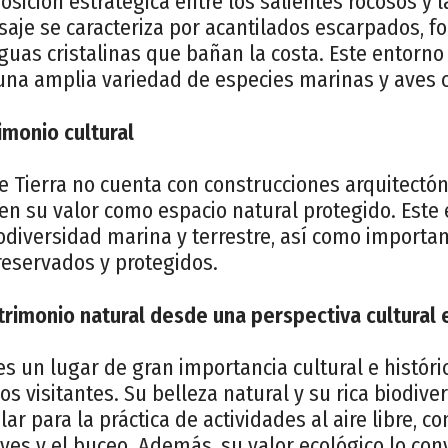
osición estratégica entre los salientes rocosos y
aisaje se caracteriza por acantilados escarpados, 
uas cristalinas que bañan la costa. Este entorno
 una amplia variedad de especies marinas y aves c
imonio cultural
 Tierra no cuenta con construcciones arquitectón
en su valor como espacio natural protegido. Este 
iodiversidad marina y terrestre, así como importa
eservados y protegidos.
trimonio natural desde una perspectiva cultural e
es un lugar de gran importancia cultural e históri
os visitantes. Su belleza natural y su rica biodive
ar para la práctica de actividades al aire libre, 
ves y el buceo. Además, su valor ecológico lo con