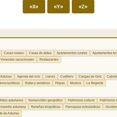
«X»
«Y»
«Z»