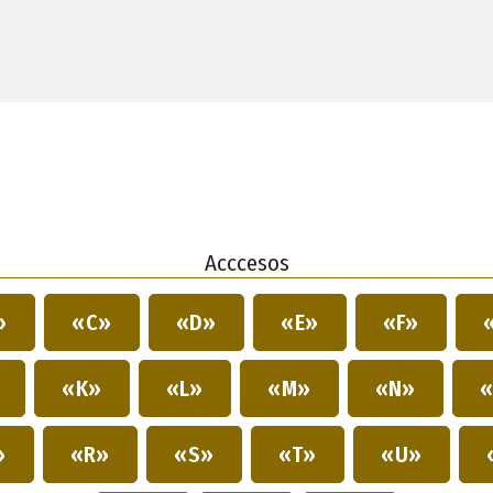
Acccesos
»
«C»
«D»
«E»
«F»
»
«K»
«L»
«M»
«N»
«
»
«R»
«S»
«T»
«U»