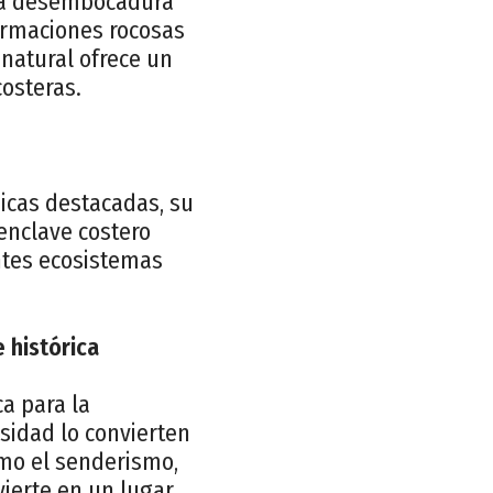
 la desembocadura
formaciones rocosas
 natural ofrece un
osteras.
icas destacadas, su
enclave costero
ntes ecosistemas
 histórica
ca para la
rsidad lo convierten
como el senderismo,
vierte en un lugar