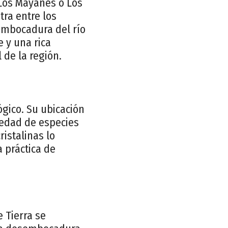
 Los Mayanes o Los
tra entre los
sembocadura del río
e y una rica
 de la región.
ógico. Su ubicación
iedad de especies
istalinas lo
a práctica de
 Tierra se