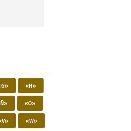
«G»
«H»
Ñ»
«O»
«V»
«W»