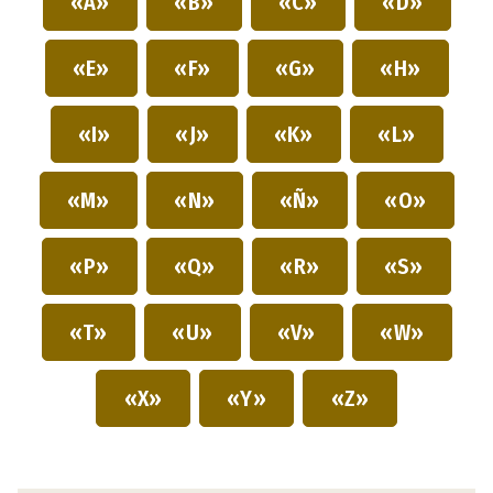
«A»
«B»
«C»
«D»
«E»
«F»
«G»
«H»
«I»
«J»
«K»
«L»
«M»
«N»
«Ñ»
«O»
«P»
«Q»
«R»
«S»
«T»
«U»
«V»
«W»
«X»
«Y»
«Z»