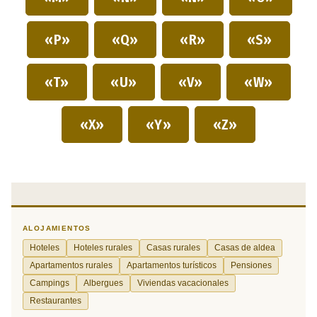
«P»
«Q»
«R»
«S»
«T»
«U»
«V»
«W»
«X»
«Y»
«Z»