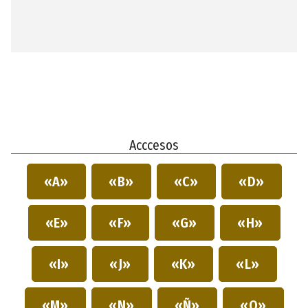
Acccesos
«A»
«B»
«C»
«D»
«E»
«F»
«G»
«H»
«I»
«J»
«K»
«L»
«M»
«N»
«Ñ»
«O»