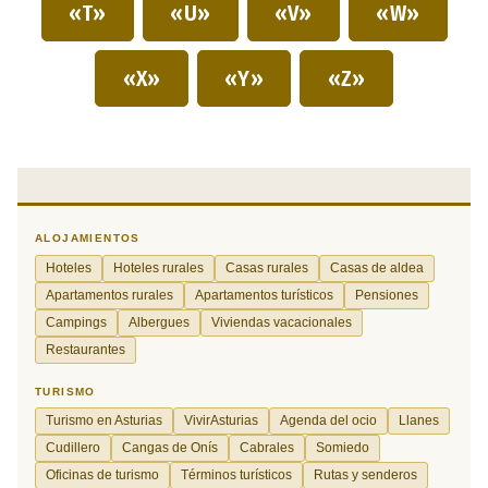
«T»
«U»
«V»
«W»
«X»
«Y»
«Z»