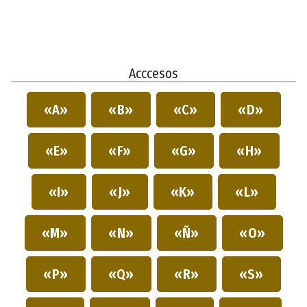
Acccesos
«A»
«B»
«C»
«D»
«E»
«F»
«G»
«H»
«I»
«J»
«K»
«L»
«M»
«N»
«Ñ»
«O»
«P»
«Q»
«R»
«S»