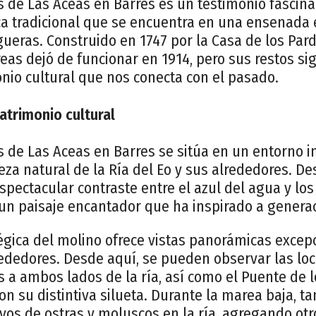
 de Las Aceas en Barres es un testimonio fascina
ca tradicional que se encuentra en una ensenada e
igueras. Construido en 1747 por la Casa de los Pa
eas dejó de funcionar en 1914, pero sus restos s
nio cultural que nos conecta con el pasado.
atrimonio cultural
s de Las Aceas en Barres se sitúa en un entorno 
eza natural de la Ría del Eo y sus alrededores. De
spectacular contraste entre el azul del agua y lo
 un paisaje encantador que ha inspirado a genera
égica del molino ofrece vistas panorámicas excep
ededores. Desde aquí, se pueden observar las lo
s a ambos lados de la ría, así como el Puente de l
con su distintiva silueta. Durante la marea baja, t
ivos de ostras y moluscos en la ría, agregando ot