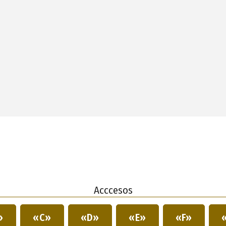
Acccesos
»
«C»
«D»
«E»
«F»