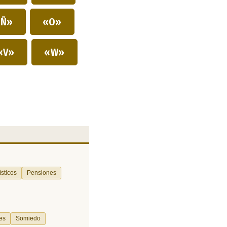
Ñ»
«O»
«V»
«W»