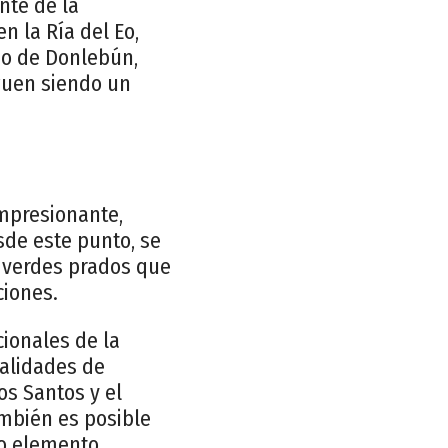
nte de la
n la Ría del Eo,
rdo de Donlebún,
iguen siendo un
impresionante,
sde este punto, se
s verdes prados que
ciones.
cionales de la
calidades de
os Santos y el
ambién es posible
ro elemento