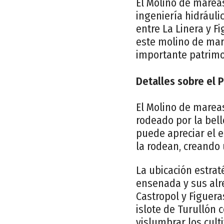
El Molino de mareas
ingeniería hidráuli
entre La Linera y F
este molino de mar
importante patrimo
Detalles sobre el P
El Molino de marea
rodeado por la bell
puede apreciar el e
la rodean, creando
La ubicación estrat
ensenada y sus alr
Castropol y Figuera
islote de Turullón 
vislumbrar los cult