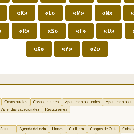
»
«K»
«L»
«M»
«N»
«
»
«R»
«S»
«T»
«U»
«X»
«Y»
«Z»