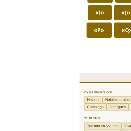
«I»
«J
«P»
«Q