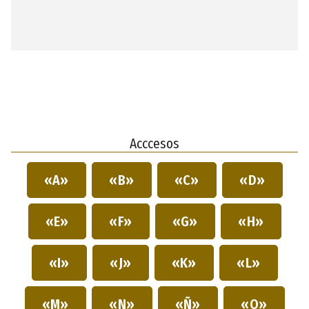
Acccesos
«A»
«B»
«C»
«D»
«E»
«F»
«G»
«H»
«I»
«J»
«K»
«L»
«M»
«N»
«Ñ»
«O»