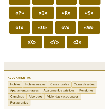
«P»
«Q»
«R»
«S»
«T»
«U»
«V»
«W»
«X»
«Y»
«Z»