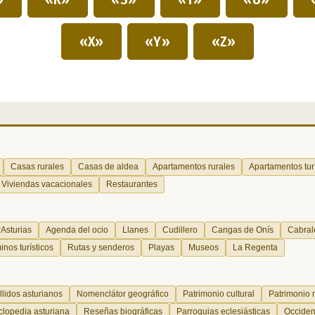
«X»
«Y»
«Z»