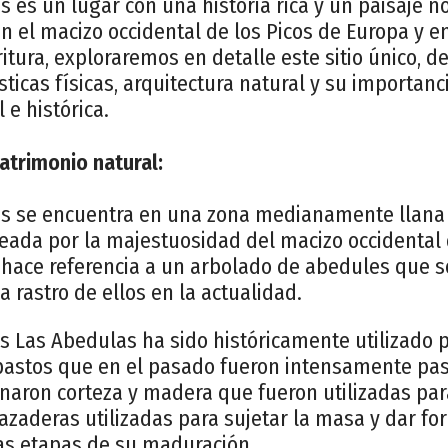
 es un lugar con una historia rica y un paisaje n
en el macizo occidental de los Picos de Europa y e
ritura, exploraremos en detalle este sitio único, 
ísticas físicas, arquitectura natural y su importan
 e histórica.
atrimonio natural:
s se encuentra en una zona medianamente llana y
eada por la majestuosidad del macizo occidental 
hace referencia a un arbolado de abedules que so
rastro de ellos en la actualidad.
s Las Abedulas ha sido históricamente utilizado 
n pastos que en el pasado fueron intensamente pa
naron corteza y madera que fueron utilizadas para
azaderas utilizadas para sujetar la masa y dar f
as etapas de su maduración.