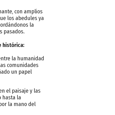
nante, con amplios
que los abedules ya
ecordándonos la
os pasados.
 histórica:
 entre la humanidad
r las comunidades
eñado un papel
n el paisaje y las
 hasta la
 por la mano del