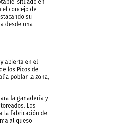
otable, situado en
n el concejo de
destacando su
cia desde una
 abierta en el
de los Picos de
lía poblar la zona,
para la ganadería y
storeados. Los
 la fabricación de
orma al queso