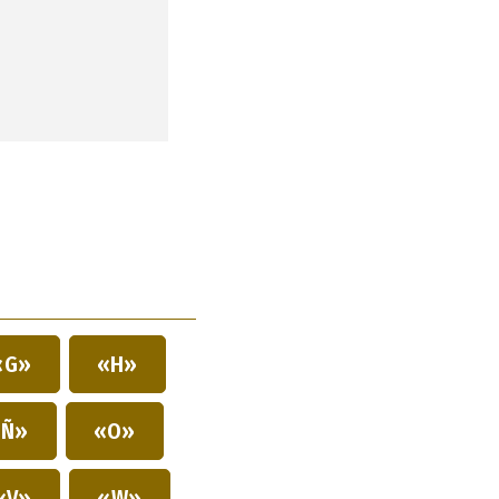
«G»
«H»
Ñ»
«O»
«V»
«W»