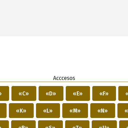
Acccesos
»
«C»
«D»
«E»
«F»
»
«K»
«L»
«M»
«N»
«
»
«R»
«S»
«T»
«U»