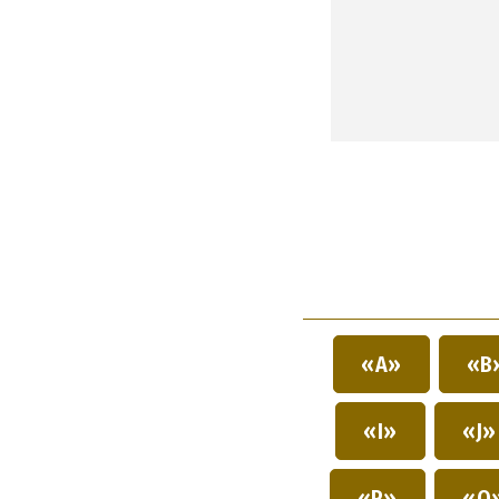
«A»
«B
«I»
«J
«P»
«Q