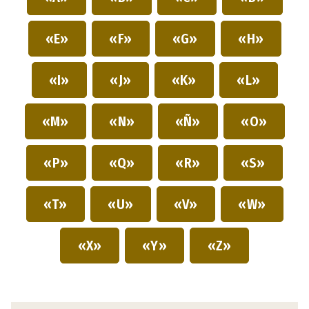
«E»
«F»
«G»
«H»
«I»
«J»
«K»
«L»
«M»
«N»
«Ñ»
«O»
«P»
«Q»
«R»
«S»
«T»
«U»
«V»
«W»
«X»
«Y»
«Z»