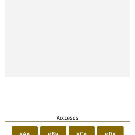
Acccesos
«A»
«B»
«C»
«D»