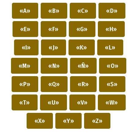
«A»
«B»
«C»
«D»
«E»
«F»
«G»
«H»
«I»
«J»
«K»
«L»
«M»
«N»
«Ñ»
«O»
«P»
«Q»
«R»
«S»
«T»
«U»
«V»
«W»
«X»
«Y»
«Z»