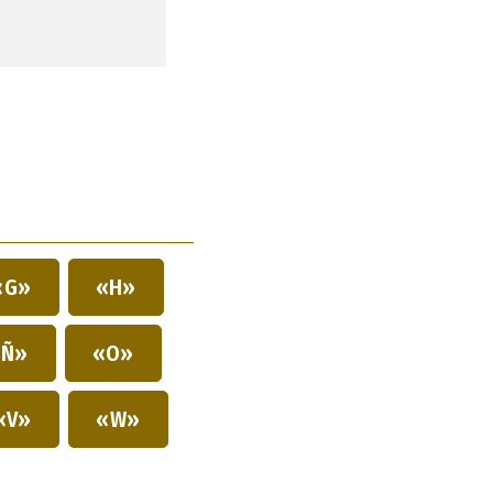
«G»
«H»
Ñ»
«O»
«V»
«W»