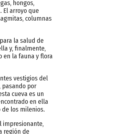
gas, hongos,
 El arroyo que
talagmitas, columnas
para la salud de
la y, finalmente,
 en la fauna y flora
tes vestigios del
a, pasando por
esta cueva es un
encontrado en ella
o de los milenios.
 impresionante,
a región de