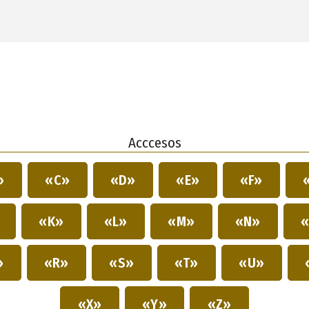
Acccesos
»
«C»
«D»
«E»
«F»
»
«K»
«L»
«M»
«N»
«
»
«R»
«S»
«T»
«U»
«X»
«Y»
«Z»