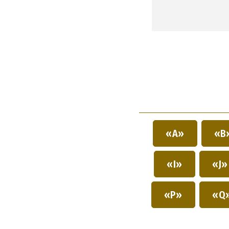
«A»
«B
«I»
«J
«P»
«Q