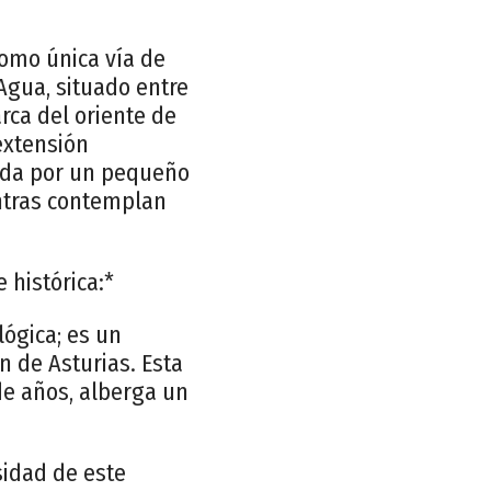
omo única vía de
Agua, situado entre
rca del oriente de
extensión
ñada por un pequeño
entras contemplan
 histórica:*
ógica; es un
n de Asturias. Esta
de años, alberga un
rsidad de este