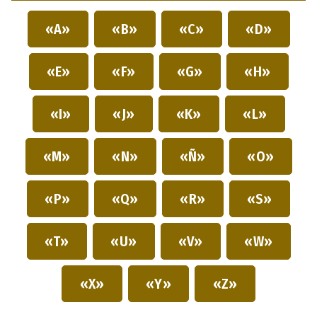
«A»
«B»
«C»
«D»
«E»
«F»
«G»
«H»
«I»
«J»
«K»
«L»
«M»
«N»
«Ñ»
«O»
«P»
«Q»
«R»
«S»
«T»
«U»
«V»
«W»
«X»
«Y»
«Z»