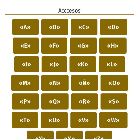
Acccesos
«A»
«B»
«C»
«D»
«E»
«F»
«G»
«H»
«I»
«J»
«K»
«L»
«M»
«N»
«Ñ»
«O»
«P»
«Q»
«R»
«S»
«T»
«U»
«V»
«W»
«X»
«Y»
«Z»