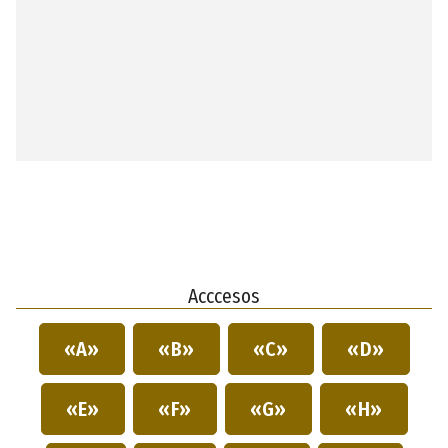
Acccesos
«A»
«B»
«C»
«D»
«E»
«F»
«G»
«H»