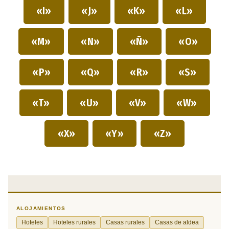
«I»
«J»
«K»
«L»
«M»
«N»
«Ñ»
«O»
«P»
«Q»
«R»
«S»
«T»
«U»
«V»
«W»
«X»
«Y»
«Z»